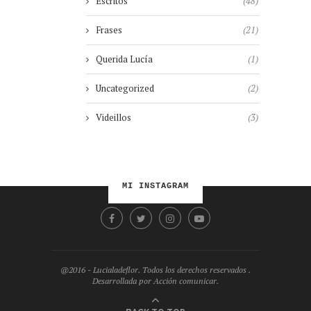
Escritos
(48)
Frases
(21)
Querida Lucía
(1)
Uncategorized
(2)
Videillos
(3)
MI INSTAGRAM
@2016 - Lucialadeflor. Todos los derechos reservados .
Desarrollada por Acción comunicar.