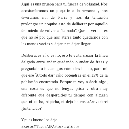
Aquí es una prueba para tu fuerza de voluntad. Nos
acostumbramos un poquitín a la persona y nos
divertimos mil de París y nos da tentación
prolongar un poquito esto de deliberar por aquello
del miedo de volver a “la nada”. Que la verdad es
que no sé por qué nos aterra tanto quedarnos con
las manos vacías si dejar ir es dejar llegar.
Delibera, es sí o es no, eso te evita cruzar la línea
delgada entre andar quedando o andar de frees y
pregúntale a tus amigos cómo les ha ido, para mí
que ese “A todo dar” sólo obtendrás en el 15% de la
población encuestada. Porque te voy a decir algo,
una cosa es que no tengas prisa y otra muy
diferente que desperdicies tu tiempo con alguien
que ni cacha, ni picha, ni deja batear. #Arrivederci
¿Entendido?
Y pues bueno los dejo.
#BesosYTacosAlPAstorParaTodos