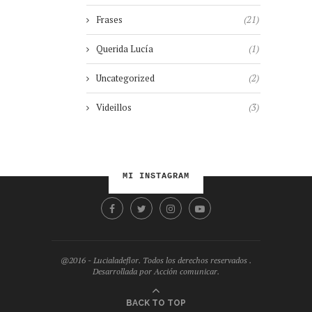
Frases
(21)
Querida Lucía
(1)
Uncategorized
(2)
Videillos
(3)
MI INSTAGRAM
@2016 - Lucialadeflor. Todos los derechos reservados .
Desarrollada por Acción comunicar.
BACK TO TOP