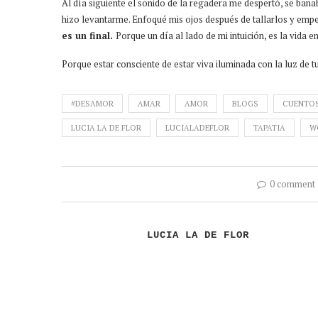
Al día siguiente el sonido de la regadera me despertó, se bañ
hizo levantarme. Enfoqué mis ojos después de tallarlos y empe
es un final.
Porque un día al lado de mi intuición, es la vida en
Porque estar consciente de estar viva iluminada con la luz de tu
#DESAMOR
AMAR
AMOR
BLOGS
CUENTO
LUCIA LA DE FLOR
LUCIALADEFLOR
TAPATIA
W
0 comment
LUCIA LA DE FLOR