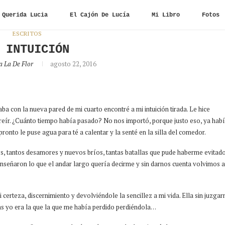
Querida Lucia
El Cajón De Lucía
Mi Libro
Fotos
ESCRITOS
 INTUICIÓN
a La De Flor
agosto 22, 2016
 con la nueva pared de mi cuarto encontré a mi intuición tirada. Le hice
reír. ¿Cuánto tiempo había pasado? No nos importó, porque justo eso, ya hab
ronto le puse agua para té a calentar y la senté en la silla del comedor.
, tantos desamores y nuevos bríos, tantas batallas que pude haberme evitad
nseñaron lo que el andar largo quería decirme y sin darnos cuenta volvimos a
 certeza, discernimiento y devolviéndole la sencillez a mi vida. Ella sin juzga
tas yo era la que la que me había perdido perdiéndola…