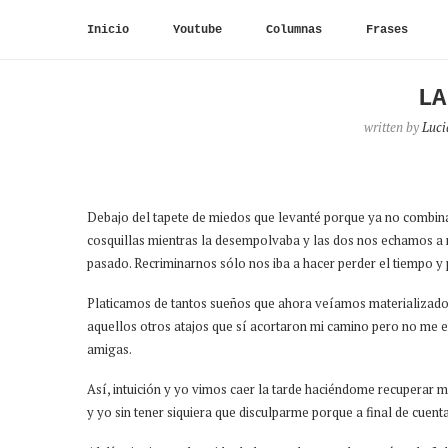
Inicio
Youtube
Columnas
Frases
LA
written by
Luci
Debajo del tapete de miedos que levanté porque ya no combinaba
cosquillas mientras la desempolvaba y las dos nos echamos a 
pasado. Recriminarnos sólo nos iba a hacer perder el tiempo y p
Platicamos de tantos sueños que ahora veíamos materializados
aquellos otros atajos que sí acortaron mi camino pero no me e
amigas.
Así, intuición y yo vimos caer la tarde haciéndome recuperar mi
y yo sin tener siquiera que disculparme porque a final de cuen