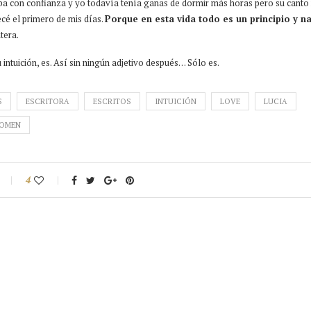
aba con confianza y yo todavía tenía ganas de dormir más horas pero su cant
cé el primero de mis días.
Porque en esta vida todo es un principio y n
tera.
 intuición, es. Así sin ningún adjetivo después… Sólo es.
S
ESCRITORA
ESCRITOS
INTUICIÓN
LOVE
LUCIA
OMEN
4