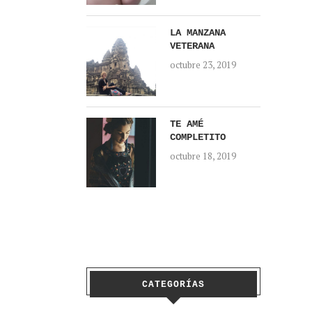
LA MANZANA
VETERANA
octubre 23, 2019
TE AMÉ
COMPLETITO
octubre 18, 2019
CATEGORÍAS