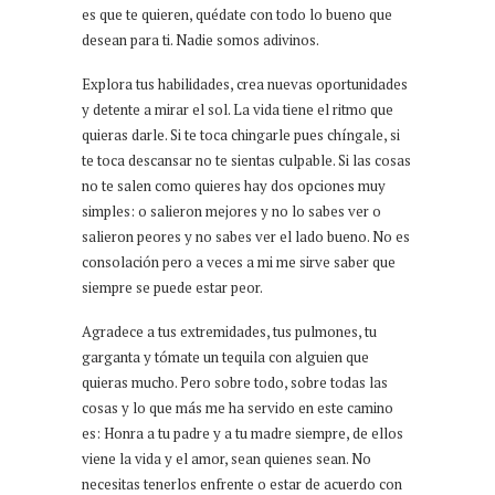
es que te quieren, quédate con todo lo bueno que
desean para ti. Nadie somos adivinos.
Explora tus habilidades, crea nuevas oportunidades
y detente a mirar el sol. La vida tiene el ritmo que
quieras darle. Si te toca chingarle pues chíngale, si
te toca descansar no te sientas culpable. Si las cosas
no te salen como quieres hay dos opciones muy
simples: o salieron mejores y no lo sabes ver o
salieron peores y no sabes ver el lado bueno. No es
consolación pero a veces a mi me sirve saber que
siempre se puede estar peor.
Agradece a tus extremidades, tus pulmones, tu
garganta y tómate un tequila con alguien que
quieras mucho. Pero sobre todo, sobre todas las
cosas y lo que más me ha servido en este camino
es: Honra a tu padre y a tu madre siempre, de ellos
viene la vida y el amor, sean quienes sean. No
necesitas tenerlos enfrente o estar de acuerdo con