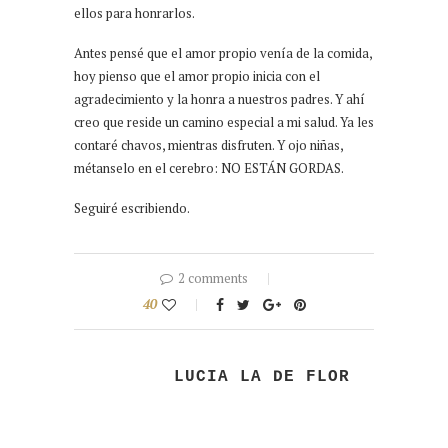
ellos para honrarlos.
Antes pensé que el amor propio venía de la comida,
hoy pienso que el amor propio inicia con el
agradecimiento y la honra a nuestros padres. Y ahí
creo que reside un camino especial a mi salud. Ya les
contaré chavos, mientras disfruten. Y ojo niñas,
métanselo en el cerebro: NO ESTÁN GORDAS.
Seguiré escribiendo.
2 comments
40
LUCIA LA DE FLOR