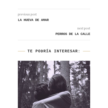
previous post
LA HUEVA DE AMAR
next post
PERROS DE LA CALLE
TE PODRÍA INTERESAR: