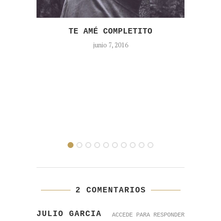
TE AMÉ COMPLETITO
junio 7, 2016
2 COMENTARIOS
JULIO GARCIA
ACCEDE PARA RESPONDER